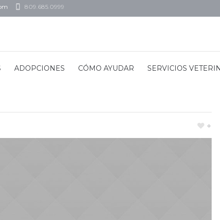
com
809.685.0999
S
ADOPCIONES
CÓMO AYUDAR
SERVICIOS VETERI
0