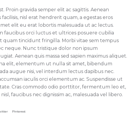
t. Proin gravida semper elit ac sagittis. Aenean
acilisis, nisl erat hendrerit quam, a egestas eros
amet elit eu erat lobortis malesuada ut ac lectus.
 faucibus orci luctus et ultrices posuere cubilia
 quam tincidunt fringilla. Morbi vitae sem tempus
nec neque. Nunc tristique dolor non ipsum
eugiat. Aenean quis massa sed sapien maximus aliquet.
urna elit, elementum ut nulla sit amet, bibendum
da augue nisi, vel interdum lectus dapibus nec.
a, accumsan iaculis orci elementum ac. Suspendisse ut
ate. Cras commodo odio porttitor, fermentum leo et,
isl, faucibus nec dignissim ac, malesuada vel libero.
witter
Pinterest