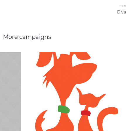
next
Diva
More campaigns