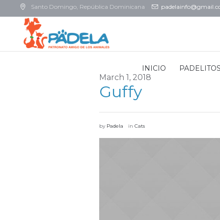
Santo Domingo
, República Dominicana
padelainfo@gmail.
INICIO
PADELITO
March 1, 2018
Guffy
by
Padela
in
Cats