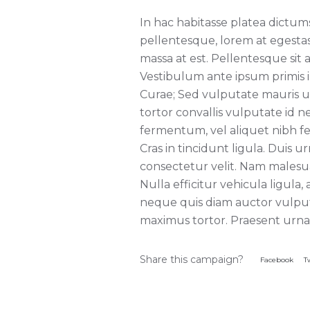
In hac habitasse platea dictums
pellentesque, lorem at egestas f
massa at est. Pellentesque sit 
Vestibulum ante ipsum primis in
Curae; Sed vulputate mauris ut
tortor convallis vulputate id 
fermentum, vel aliquet nibh f
Cras in tincidunt ligula. Duis 
consectetur velit. Nam malesua
Nulla efficitur vehicula ligul
neque quis diam auctor vulput
maximus tortor. Praesent urna n
Share this campaign?
Facebook
T