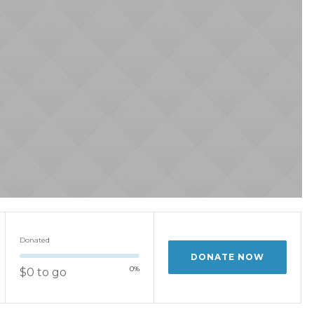
Donated
DONATE NOW
0
%
$0 to go