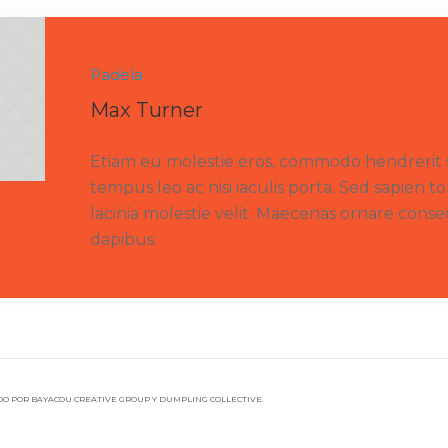
Padela
Max Turner
Etiam eu molestie eros, commodo hendrerit
tempus leo ac nisi iaculis porta. Sed sapien tor
lacinia molestie velit. Maecenas ornare con
dapibus.
O POR BAYACOU CREATIVE GROUP Y DUMPLING COLLECTIVE.