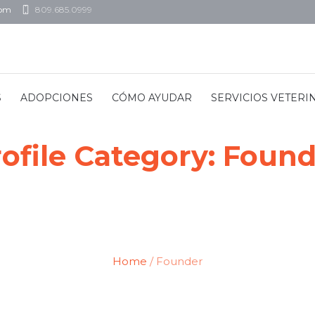
com
809.685.0999
S
ADOPCIONES
CÓMO AYUDAR
SERVICIOS VETERI
ofile Category:
Found
Home
/
Founder