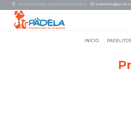
Santo Domingo
, República Dominicana
padelainfo@gmail.
INICIO
PADELITO
Pr