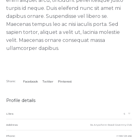
enim aliquet arcu, tincidunt pellentesque justo
turpis id neque. Duis eleifend nunc sit amet mi
dapibus ornare. Suspendisse vel libero se.
Maecenas tempus leo ac nisi iaculis porta. Sed
sapien tortor, aliquet a velit ut, lacinia molestie
velit. Maecenas ornare consequat massa
ullamcorper dapibus.
Share:
Facebook
Twitter
Pinterest
Profile details
Likes:
5
Address:
34 Anywhere Road Coventry CV6
Phone:
+1 555 123 456