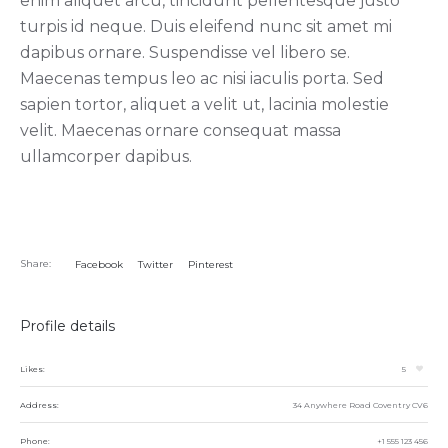
enim aliquet arcu, tincidunt pellentesque justo
turpis id neque. Duis eleifend nunc sit amet mi
dapibus ornare. Suspendisse vel libero se.
Maecenas tempus leo ac nisi iaculis porta. Sed
sapien tortor, aliquet a velit ut, lacinia molestie
velit. Maecenas ornare consequat massa
ullamcorper dapibus.
Share:
Facebook
Twitter
Pinterest
Profile details
Likes:
5
Address:
34 Anywhere Road Coventry CV6
Phone:
+1 555 123 456