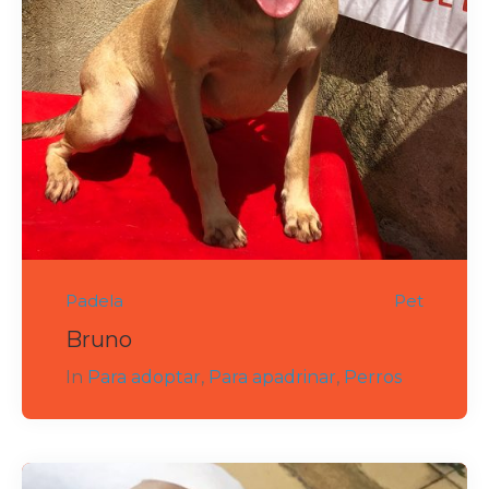
Padela
Pet
Bruno
In
Para adoptar
,
Para apadrinar
,
Perros