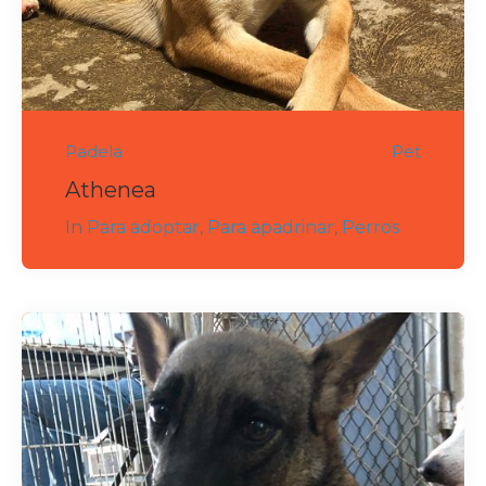
Padela
Pet
Athenea
In
Para adoptar
,
Para apadrinar
,
Perros