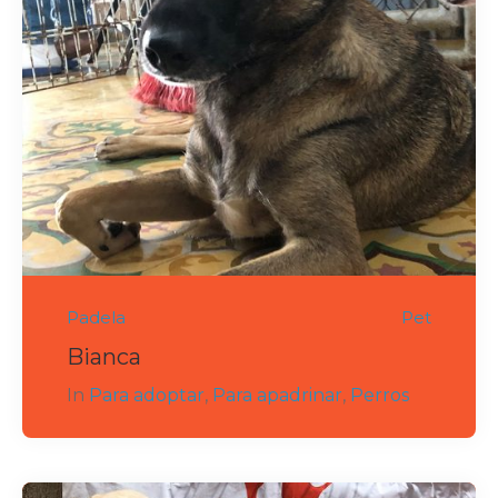
Padela
Pet
Bianca
In
Para adoptar
,
Para apadrinar
,
Perros