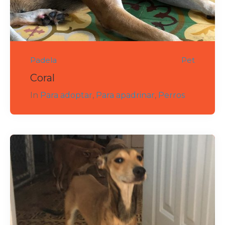
Padela
Pet
Coral
In
Para adoptar
,
Para apadrinar
,
Perros