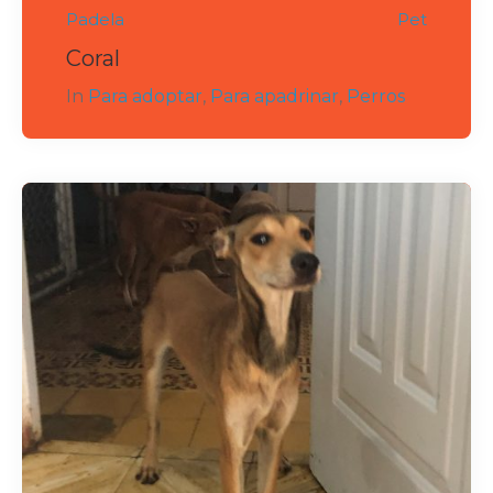
Padela
Pet
Coral
In
Para adoptar
,
Para apadrinar
,
Perros