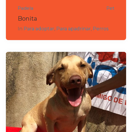
Padela
Pet
Bonita
In
Para adoptar
,
Para apadrinar
,
Perros