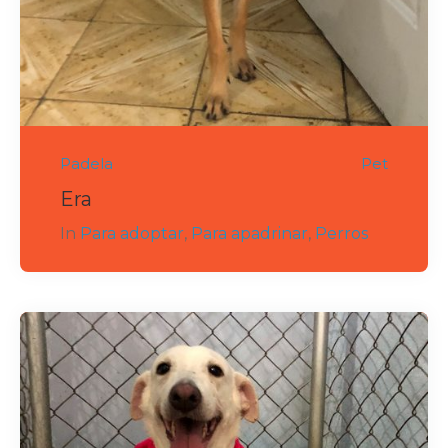
Padela
Pet
Era
In
Para adoptar
,
Para apadrinar
,
Perros