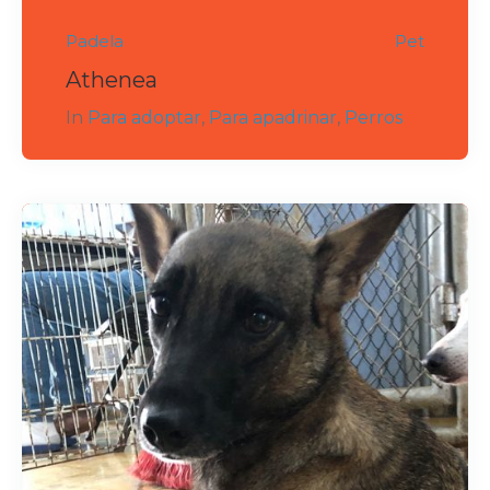
Padela
Pet
Athenea
In
Para adoptar
,
Para apadrinar
,
Perros