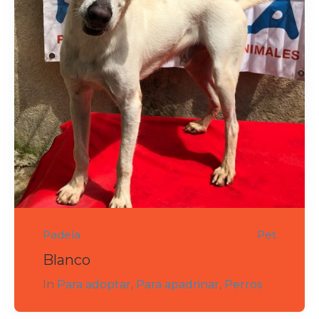
Padela
Pet
Blanco
In
Para adoptar
,
Para apadrinar
,
Perros